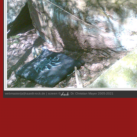
webmaster(at)haardt-rock.de
| screen ©
Dr. Christian Mayer 2005-2021