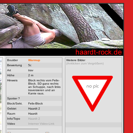
t
Boulder
Warmup
Weitere Bilder
(Anklicken zum Vergrößern)
Bewertung
5c
Art
trav
Höhe
2 m
Hinweis
Block rechts vom Felix-
Block. SD ganz rechts
an Schuppe, nach links
traversieren und an
Kante raus.
Spotter ?
Block/Sekt.
Felix-Block
Gebiet
Haardt 2
Raum
Haardt
Info/Topo
Haardt 2
Video
Interner Video-Link
-----------------------------------