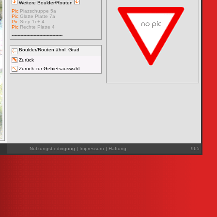
Weitere Boulder/Routen
Pic
Piazschuppe 5a
Pic
Glatte Platte 7a
Pic
Step 1c+ 4
Pic
Rechte Platte 4
-----------------------------------
Boulder/Routen ähnl. Grad
Zurück
Zurück zur Gebietsauswahl
Nutzungsbedingung
|
Impressum
|
Haftung
965